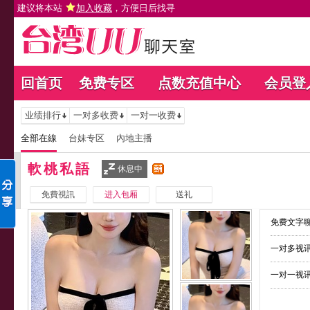
建议将本站
加入收藏
，方便日后找寻
回首页
免费专区
点数充值中心
会员登
业绩排行
一对多收费
一对一收费
全部在線
台妹专区
內地主播
軟桃私語
休息中
免費視訊
进入包厢
送礼
免费文字聊
一对多视讯
一对一视讯