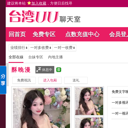
建议将本站
加入收藏
，方便日后找寻
回首页
免费专区
点数充值中心
会员登
业绩排行
一对多收费
一对一收费
全部在線
台妹专区
內地主播
酥晚漫
休息中
免費視訊
进入包厢
送礼
免费文字聊
一对多视讯
一对一视讯