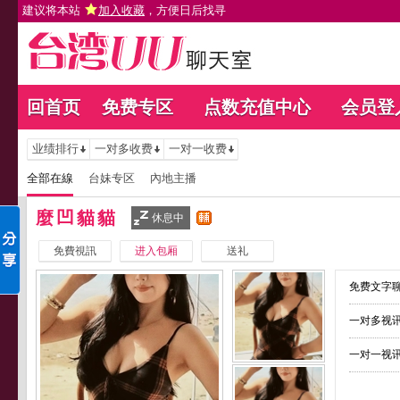
建议将本站
加入收藏
，方便日后找寻
回首页
免费专区
点数充值中心
会员登
业绩排行
一对多收费
一对一收费
全部在線
台妹专区
內地主播
麼凹貓貓
休息中
免費視訊
进入包厢
送礼
免费文字聊
一对多视讯
一对一视讯