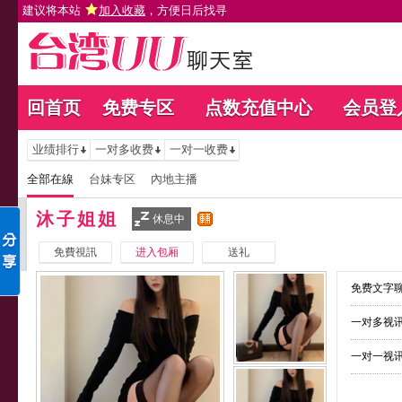
建议将本站
加入收藏
，方便日后找寻
回首页
免费专区
点数充值中心
会员登
业绩排行
一对多收费
一对一收费
全部在線
台妹专区
內地主播
沐子姐姐
休息中
免費視訊
进入包厢
送礼
免费文字聊
一对多视讯
一对一视讯