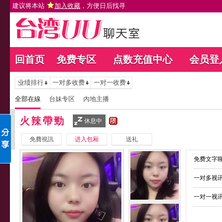
建议将本站
加入收藏
，方便日后找寻
回首页
免费专区
点数充值中心
会员登
业绩排行
一对多收费
一对一收费
全部在線
台妹专区
內地主播
火辣帶勁
休息中
免費視訊
进入包厢
送礼
免费文字聊
一对多视讯
一对一视讯