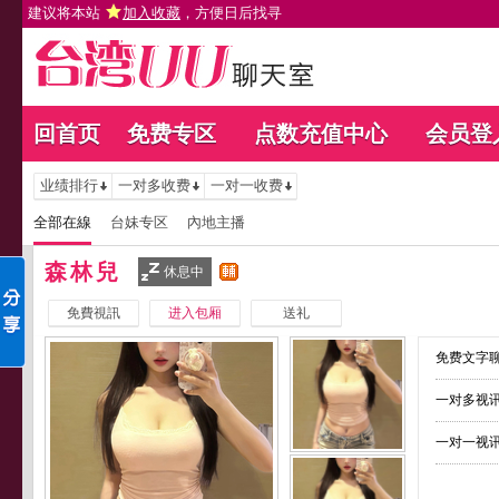
建议将本站
加入收藏
，方便日后找寻
回首页
免费专区
点数充值中心
会员登
业绩排行
一对多收费
一对一收费
全部在線
台妹专区
內地主播
森林兒
休息中
免費視訊
进入包厢
送礼
免费文字聊
一对多视讯
一对一视讯