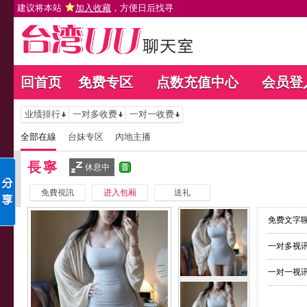
建议将本站
加入收藏
，方便日后找寻
回首页
免费专区
点数充值中心
会员登
业绩排行
一对多收费
一对一收费
全部在線
台妹专区
內地主播
長寧
休息中
免費視訊
进入包厢
送礼
免费文字聊
一对多视讯
一对一视讯