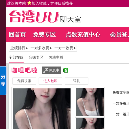
建议将本站
加入收藏
，方便日后找寻
回首页
免费专区
点数充值中心
会员登
业绩排行
一对多收费
一对一收费
全部在線
台妹专区
內地主播
咖哩吧啦
休息中
免費視訊
进入包厢
送礼
免费文字聊
一对多视讯
一对一视讯