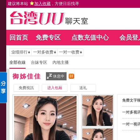
建议将本站
加入收藏
，方便日后找寻
回首页
免费专区
点数充值中心
会员登
业绩排行
一对多收费
一对一收费
全部在線
台妹专区
內地主播
御姊佳佳
休息中
免費視訊
进入包厢
送礼
免费文字聊
一对多视讯
一对一视讯