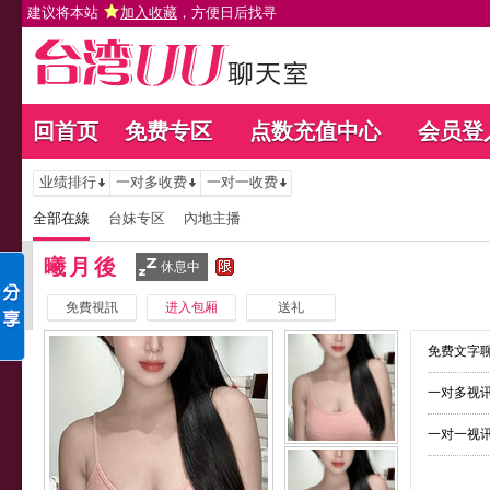
建议将本站
加入收藏
，方便日后找寻
回首页
免费专区
点数充值中心
会员登
业绩排行
一对多收费
一对一收费
全部在線
台妹专区
內地主播
曦月後
休息中
免費視訊
进入包厢
送礼
免费文字聊
一对多视讯
一对一视讯