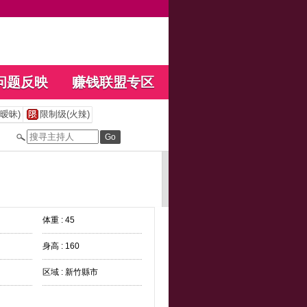
问题反映
赚钱联盟专区
暧昧)
限制级(火辣)
体重 : 45
身高 : 160
区域 : 新竹縣市