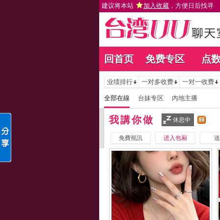
建议将本站
加入收藏
，方便日后找寻
回首页
免费专区
点
业绩排行
一对多收费
一对一收费
全部在線
台妹专区
內地主播
我講你做
休息中
免費視訊
进入包厢
送