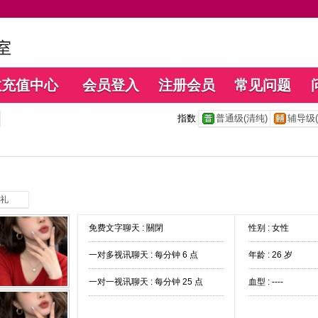
数充值中心
会员登入
注册会员
常见问题
指数
普通级(清纯)
辅导级(
礼
免费文字聊天 :
關閉
性别 : 女性
一对多视讯聊天 :
每分钟 6 点
年龄 : 26 岁
一对一视讯聊天 :
每分钟 25 点
血型 : ----