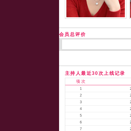
会员总评价
主持人最近30次上线记录
项 次
1
2
3
4
5
6
7