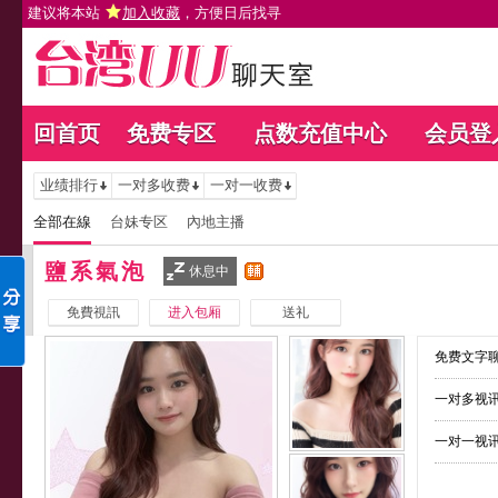
建议将本站
加入收藏
，方便日后找寻
回首页
免费专区
点数充值中心
会员登
业绩排行
一对多收费
一对一收费
全部在線
台妹专区
內地主播
鹽系氣泡
休息中
免費視訊
进入包厢
送礼
免费文字聊
一对多视讯
一对一视讯