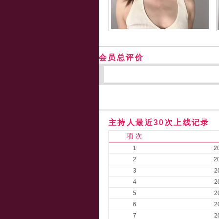
会员总评价
主持人最近30次上线记录
项 次
1
2
2
2
3
2
4
2
5
2
6
2
7
2