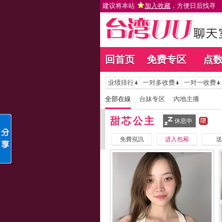
建议将本站
加入收藏
，方便日后找寻
回首页
免费专区
点
业绩排行
一对多收费
一对一收费
全部在線
台妹专区
內地主播
甜芯公主
休息中
免費視訊
进入包厢
送