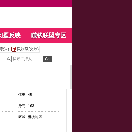
问题反映
赚钱联盟专区
暧昧)
限制级(火辣)
体重 : 49
身高 : 163
区域 : 港澳地區