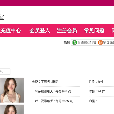
数充值中心
会员登入
注册会员
常见问题
指数
普通级(清纯)
辅导级(
礼
免费文字聊天 :
關閉
性别 : 女性
一对多视讯聊天 :
每分钟 8 点
年龄 : 24 岁
一对一视讯聊天 :
每分钟 35 点
血型 : ----