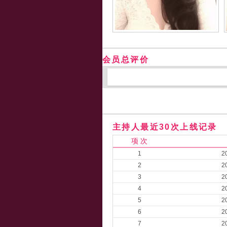
会员总评价
主持人最近30次上线记录
项 次
1
2
2
2
3
2
4
2
5
2
6
2
7
2