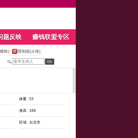
问题反映
赚钱联盟专区
暧昧)
限制级(火辣)
体重 : 53
身高 : 168
区域 : 台北市