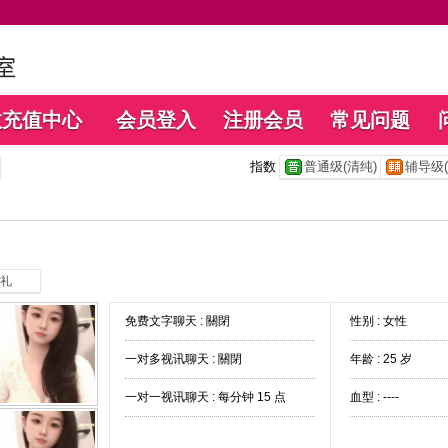
数充值中心
会员登入
注册会员
常见问题
指数
普通级(清纯)
辅导级(
礼
免费文字聊天 :
關閉
性别 : 女性
一对多视讯聊天 :
關閉
年龄 : 25 岁
一对一视讯聊天 :
每分钟 15 点
血型 : ----