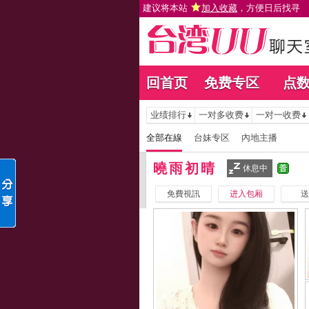
建议将本站
加入收藏
，方便日后找寻
回首页
免费专区
点
业绩排行
一对多收费
一对一收费
全部在線
台妹专区
內地主播
曉雨初晴
休息中
免費視訊
进入包厢
送