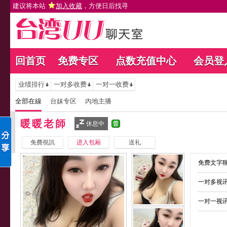
建议将本站
加入收藏
，方便日后找寻
回首页
免费专区
点数充值中心
会员登
业绩排行
一对多收费
一对一收费
全部在線
台妹专区
內地主播
暖暖老師
休息中
免費視訊
进入包厢
送礼
免费文字聊
一对多视讯
一对一视讯