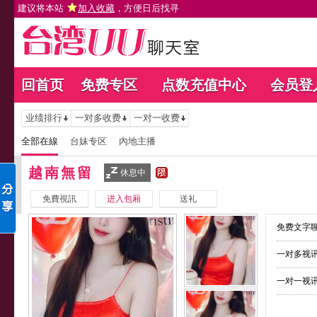
建议将本站
加入收藏
，方便日后找寻
回首页
免费专区
点数充值中心
会员登
业绩排行
一对多收费
一对一收费
全部在線
台妹专区
內地主播
越南無留
休息中
免費視訊
进入包厢
送礼
免费文字聊
一对多视讯
一对一视讯