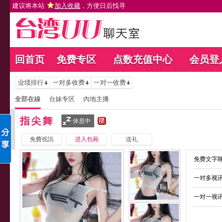
建议将本站
加入收藏
，方便日后找寻
回首页
免费专区
点数充值中心
会员登
业绩排行
一对多收费
一对一收费
全部在線
台妹专区
內地主播
指尖舞
休息中
免費視訊
进入包厢
送礼
免费文字聊
一对多视讯
一对一视讯