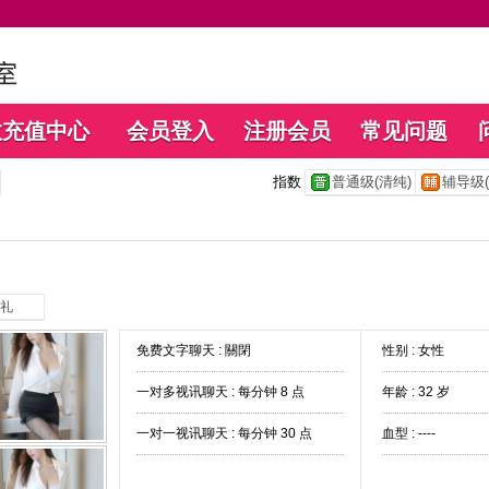
数充值中心
会员登入
注册会员
常见问题
指数
普通级(清纯)
辅导级(
礼
免费文字聊天 :
關閉
性别 : 女性
一对多视讯聊天 :
每分钟 8 点
年龄 : 32 岁
一对一视讯聊天 :
每分钟 30 点
血型 : ----