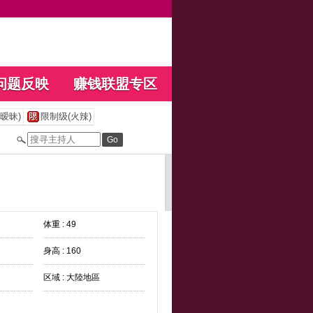
问题反映
赚钱联盟专区
暧昧)
限制级(火辣)
体重 : 49
身高 : 160
区域 : 大陸地區