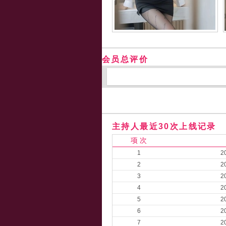
会员总评价
主持人最近30次上线记录
项 次
1
2
2
2
3
2
4
2
5
2
6
2
7
2