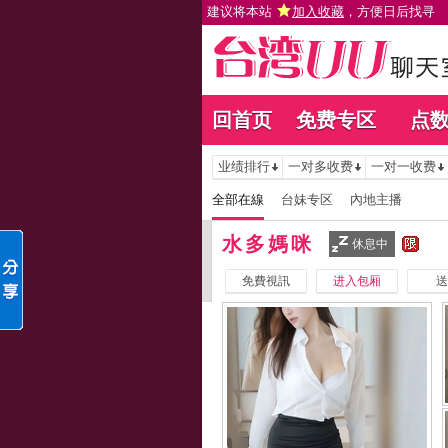
建议将本站
加入收藏
，方便日后找寻
回首页
免费专区
点
业绩排行
一对多收费
一对一收费
全部在線
台妹专区
內地主播
水多媽咪
休息中
免費視訊
进入包厢
送