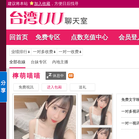
建议将本站
加入收藏
，方便日后找寻
回首页
免费专区
点数充值中心
会员登
业绩排行
一对多收费
一对一收费
全部在線
台妹专区
內地主播
檸萌喵喵
休息中
免費視訊
进入包厢
送礼
免费文字聊
一对多视讯
一对一视讯