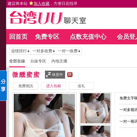
建议将本站
加入收藏
，方便日后找寻
回首页
免费专区
点数充值中心
会员登
业绩排行
一对多收费
一对一收费
全部在線
台妹专区
內地主播
微醺蜜蜜
休息中
免費視訊
进入包厢
送礼
免费文字聊
一对多视讯
一对一视讯