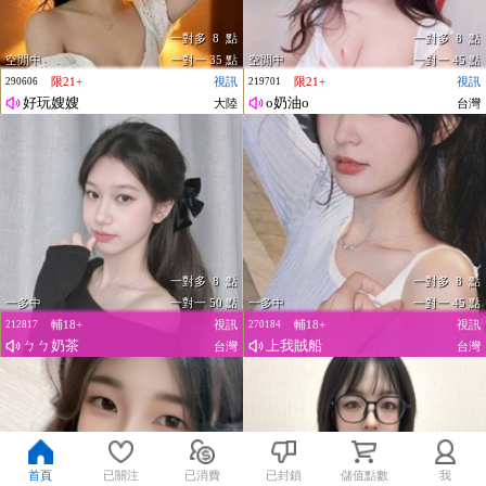
一對多 8 點
一對多 8 點
空閒中
一對一 35 點
空閒中
一對一 45 點
限21+
視訊
限21+
視訊
290606
219701
好玩嫂嫂
o奶油o
大陸
台灣
一對多 8 點
一對多 8 點
一多中
一對一 50 點
一多中
一對一 45 點
輔18+
視訊
輔18+
視訊
212817
270184
ㄅㄅ奶茶
上我賊船
台灣
台灣
首頁
已關注
已消費
已封鎖
儲值點數
我