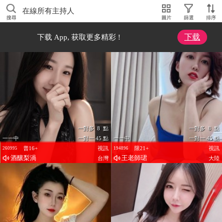
在線所有主持人
搜尋
圖片
篩選
排序
下载
下载 App, 获取更多精彩 !
一對多 8 點
一對多 8 點
一一中
一對一 45 點
一一中
一對一 45 點
普16+
視訊
限21+
視訊
260995
194896
酒釀梨渦
王老師珺
台灣
大陸