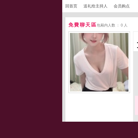
回首页
送礼给主持人
会员购点
免費聊天區
包厢内人数 ： 0 人